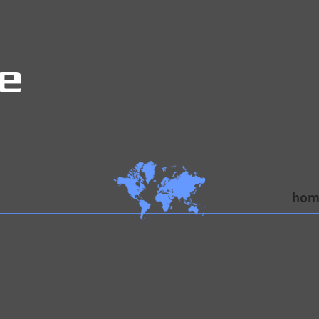
e
hom