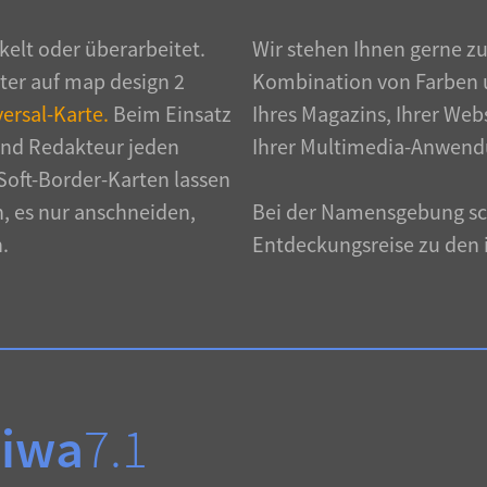
kelt oder überarbeitet.
Wir stehen Ihnen gerne zu
ter auf map design 2
Kombination von Farben u
versal-Karte.
Beim Einsatz
Ihres Magazins, Ihrer Webs
und Redakteur jeden
Ihrer Multimedia-Anwend
Soft-Border-Karten lassen
n, es nur anschneiden,
Bei der Namensgebung sch
.
Entdeckungsreise zu den 
iwa
7.1