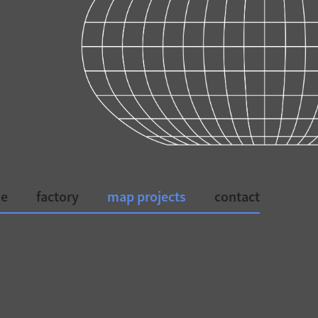
e
factory
map projects
contact