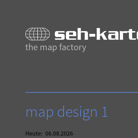
seh-kart
the map factory
map design 1
Heute:
06.08.2026