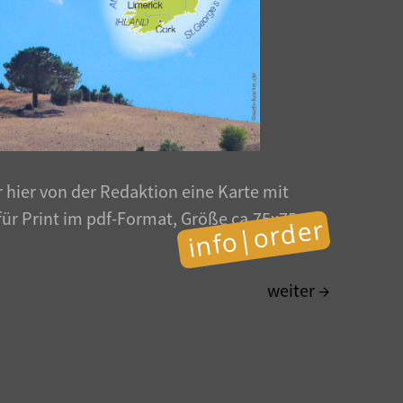
 hier von der Redaktion eine Karte mit
 für Print im pdf-Format, Größe ca.75x75
info|order
weiter →